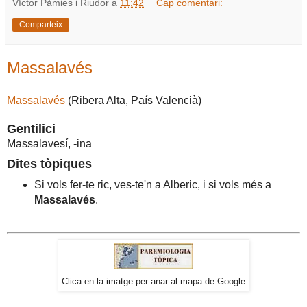
Víctor Pàmies i Riudor
a
11:42
Cap comentari:
Comparteix
Massalavés
Massalavés
(Ribera Alta, País Valencià)
Gentilici
Massalavesí, -ina
Dites tòpiques
Si vols fer-te ric, ves-te'n a Alberic, i si vols més a
Massalavés
.
Clica en la imatge per anar al mapa de Google