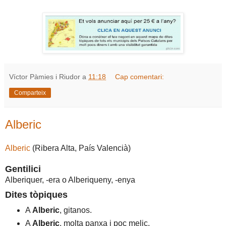
Víctor Pàmies i Riudor
a
11:18
Cap comentari:
Comparteix
Alberic
Alberic
(Ribera Alta, País Valencià)
Gentilici
Alberiquer, -era o Alberiqueny, -enya
Dites tòpiques
A
Alberic
, gitanos.
A
Alberic
, molta panxa i poc melic.