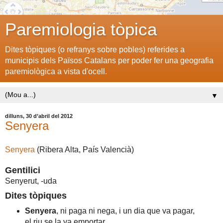
Paremiologia tòpica
Dites tòpiques (o refranys sobre pobles) referides a
municipis dels Països Catalans per poder fer una geografia
paremiològica a vista d'ocell.
▼
dilluns, 30 d’abril del 2012
Senyera
Senyera
(Ribera Alta, País Valencià)
Gentilici
Senyerut, -uda
Dites tòpiques
Senyera
, ni paga ni nega, i un dia que va pagar,
el riu se la va emportar.