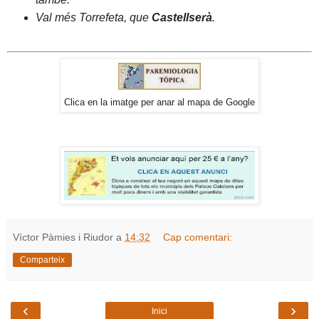
Val més Torrefeta, que
Castellserà
.
Clica en la imatge per anar al mapa de Google
Víctor Pàmies i Riudor
a
14:32
Cap comentari:
Comparteix
‹
›
Inici