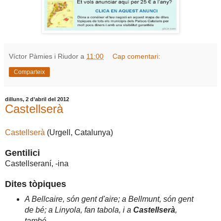
Víctor Pàmies i Riudor
a
11:00
Cap comentari:
Comparteix
dilluns, 2 d’abril del 2012
Castellserà
Castellserà
(Urgell, Catalunya)
Gentilici
Castellseraní, -ina
Dites tòpiques
A Bellcaire, són gent d'aire; a Bellmunt, són gent
de bé; a Linyola, fan tabola, i a
Castellserà
,
també.