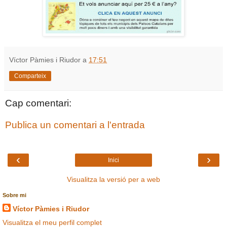
Víctor Pàmies i Riudor
a
17:51
Comparteix
Cap comentari:
Publica un comentari a l'entrada
‹
›
Inici
Visualitza la versió per a web
Sobre mi
Víctor Pàmies i Riudor
Visualitza el meu perfil complet