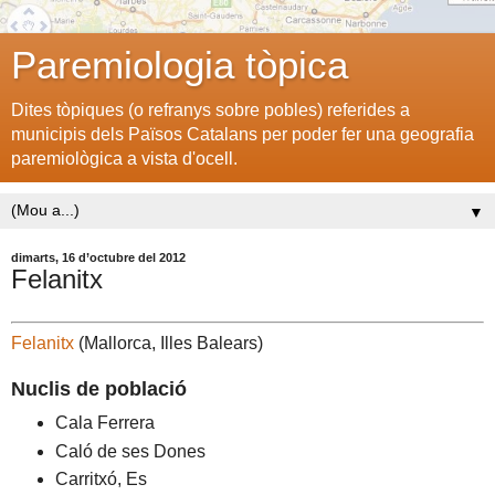
Paremiologia tòpica
Dites tòpiques (o refranys sobre pobles) referides a
municipis dels Països Catalans per poder fer una geografia
paremiològica a vista d'ocell.
▼
dimarts, 16 d’octubre del 2012
Felanitx
Felanitx
(Mallorca, Illes Balears)
Nuclis de població
Cala Ferrera
Caló de ses Dones
Carritxó, Es