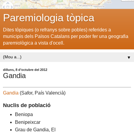
Paremiologia tòpica
Dites tòpiques (o refranys sobre pobles) referides a
municipis dels Països Catalans per poder fer una geografia
paremiològica a vista d'ocell.
▼
dilluns, 8 d’octubre del 2012
Gandia
Gandia
(Safor, País Valencià)
Nuclis de població
Beniopa
Benipeixcar
Grau de Gandia, El