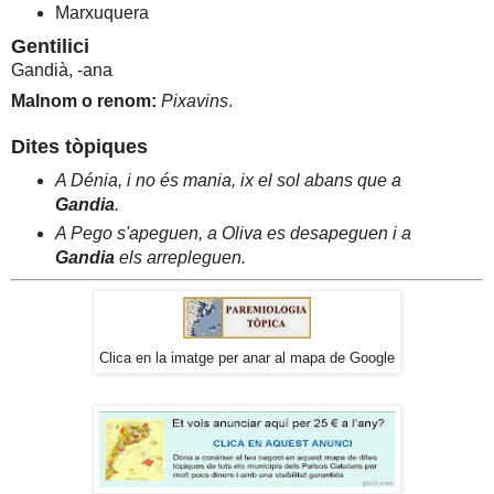
Marxuquera
Gentilici
Gandià, -ana
Malnom o renom:
Pixavins
.
Dites tòpiques
A Dénia, i no és mania, ix el sol abans que a
Gandia
.
A Pego s'apeguen, a Oliva es desapeguen i a
Gandia
els arrepleguen.
Clica en la imatge per anar al mapa de Google