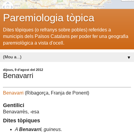
Paremiologia tòpica
Dites tòpiques (o refranys sobre pobles) referides a
municipis dels Països Catalans per poder fer una geografia
paremiològica a vista d'ocell.
▼
dijous, 9 d’agost del 2012
Benavarri
Benavarri
(Ribagorça, Franja de Ponent)
Gentilici
Benavarrès, -esa
Dites tòpiques
A
Benavarri
, guineus.